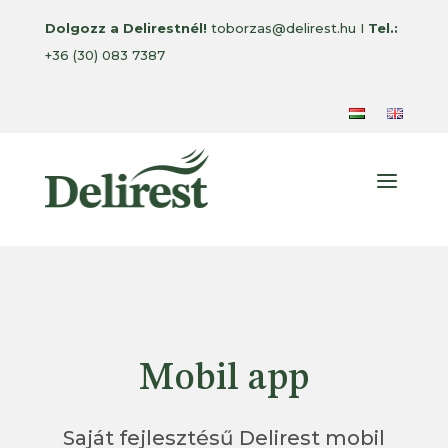
Dolgozz a Delirestnél!
toborzas@delirest.hu I
Tel.:
+36 (30) 083 7387
a
Mobil app
Saját fejlesztésű Delirest mobil