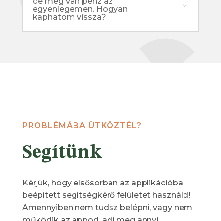
de még van pénz az
egyenlegemen. Hogyan
kaphatom vissza?
PROBLÉMÁBA ÜTKÖZTÉL?
Segítünk
Kérjük, hogy elsősorban az applikációba
beépített segítségkérő felületet használd!
Amennyiben nem tudsz belépni, vagy nem
működik az appod, adj meg annyi