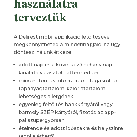
használatra
terveztük
A Delirest mobil applikáció letöltésével
megkönnyítheted a mindennapjaid, ha úgy
döntesz, nálunk étkezel.
adott nap és a következő néhány nap
kínálata választott éttermedben
minden fontos infó az adott fogásról: ár,
tápanyagtartalom, kalóriatartalom,
lehetséges allergének
egyenleg feltöltés bankkártyáról vagy
bármely SZÉP kártyáról, fizetés az app-
pal szupergyorsan
ételrendelés adott időszakra és helyszínre
(ahol elérhető)