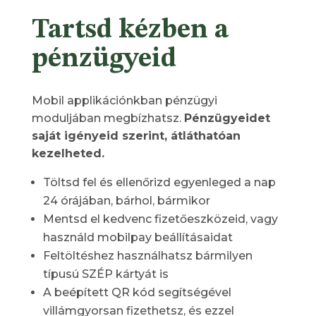
Tartsd kézben a
pénzügyeid
Mobil applikációnkban pénzügyi
moduljában megbízhatsz.
Pénzügyeidet
saját igényeid szerint, átláthatóan
kezelheted.
Töltsd fel és ellenőrizd egyenleged a nap
24 órájában, bárhol, bármikor
Mentsd el kedvenc fizetőeszközeid, vagy
használd mobilpay beállításaidat
Feltöltéshez használhatsz bármilyen
típusú SZÉP kártyát is
A beépített QR kód segítségével
villámgyorsan fizethetsz, és ezzel