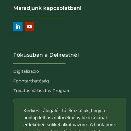
Maradjunk kapcsolatban!
Fókuszban a Delirestnél
Digitalizáció
Fenntarthatóság
Tudatos Választás Program
Nyitott pozícióink
Kedves Látogató! Tájékoztatjuk, hogy a
Adatvédelem
|
Portál az érintetti jog
honlap felhasználói élmény fokozásának
gyakorlásához
|
Általános szerződési feltételeink
érdekében sütiket alkalmazunk. A honlapunk