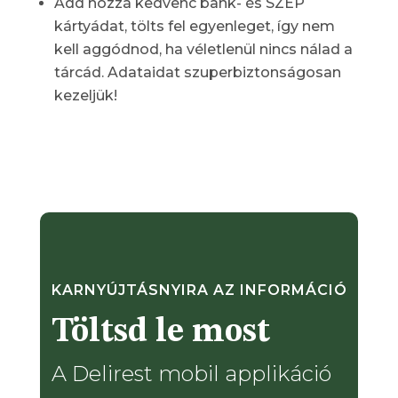
Add hozzá kedvenc bank- és SZÉP
kártyádat, tölts fel egyenleget, így nem
kell aggódnod, ha véletlenül nincs nálad a
tárcád. Adataidat szuperbiztonságosan
kezeljük!
KARNYÚJTÁSNYIRA AZ INFORMÁCIÓ
Töltsd le most
A Delirest mobil applikáció