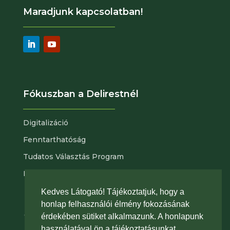
Maradjunk kapcsolatban!
Fókuszban a Delirestnél
Digitalizáció
Fenntarthatóság
Tudatos Választás Program
Nyitott pozícióink
Kedves Látogató! Tájékoztatjuk, hogy a
Adatvédelem
|
Portál az érintetti jog
honlap felhasználói élmény fokozásának
gyakorlásához
|
Általános szerződési feltételeink
érdekében sütiket alkalmazunk. A honlapunk
használatával ön a tájékoztatásunkat