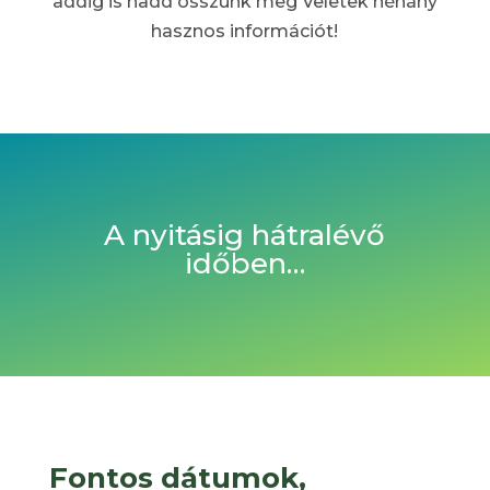
addig is hadd osszunk meg Veletek néhány
hasznos információt!
A nyitásig hátralévő
időben…
Fontos dátumok,