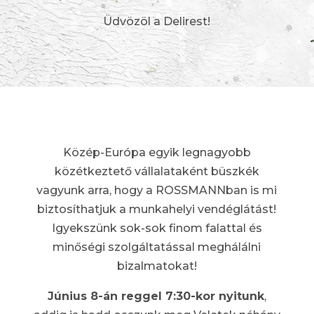
Üdvözöl a Delirest!
Közép-Európa egyik legnagyobb
közétkeztető vállalataként büszkék
vagyunk arra, hogy a ROSSMANNban is mi
biztosíthatjuk a munkahelyi vendéglátást!
Igyekszünk sok-sok finom falattal és
minőségi szolgáltatással meghálálni
bizalmatokat!
Június 8-án reggel 7:30-kor nyitunk
,