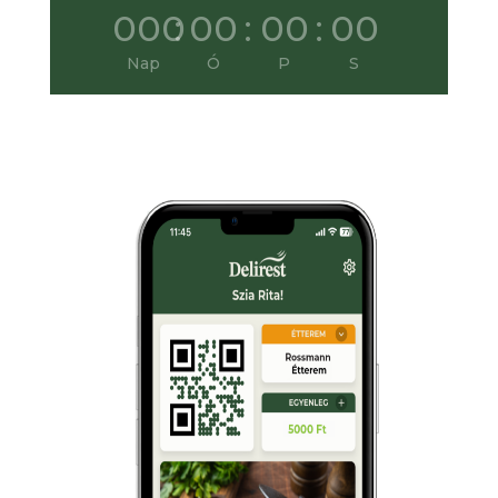
000
:
00
:
00
:
00
Nap
Ó
P
S