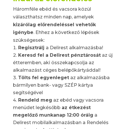
Háromféle ebéd és vacsora közül
választhatsz minden nap, amelyek
kizárólag előrendeléssel vehetők
igénybe
. Ehhez a következő lépések
szükségesek:
Regisztrálj
a Delirest alkalmazásba!
Keresd fel a Delirest pénztárosát
az új
étteremben, aki összekapcsolja az
alkalmazást céges belépőkártyáddal!
Tölts fel egyenleget
az alkalmazásba
bármilyen bank- vagy SZÉP kártya
segítségével
Rendeld meg
az ebéd vagy vacsora
menüdet legkésőbb
az étkezést
megelőző munkanap 12:00 óráig
a
Delirest mobilalkalmazásban a Rendelés