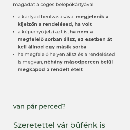
magadat a céges belépőkártyával.
a kártyád beolvasásával
megjelenik a
kijelzőn a rendelésed, ha volt
a képernyő jelzi azt is,
ha nem a
megfelelő sorban állsz, ez esetben át
kell állnod egy másik sorba
ha megfelelő helyen állsz és a rendelésed
is megvan,
néhány másodpercen belül
megkapod a rendelt ételt
van pár perced?
Szeretettel vár büfénk is