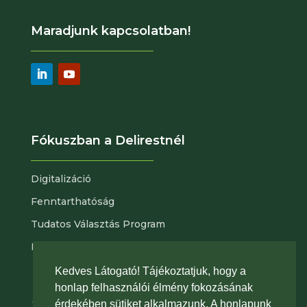
Maradjunk kapcsolatban!
Fókuszban a Delirestnél
Digitalizáció
Fenntarthatóság
Tudatos Választás Program
Nyitott pozícióink
Kedves Látogató! Tájékoztatjuk, hogy a
Adatvédelem
|
Portál az érintetti jog
honlap felhasználói élmény fokozásának
gyakorlásához
|
Általános szerződési feltételeink
érdekében sütiket alkalmazunk. A honlapunk