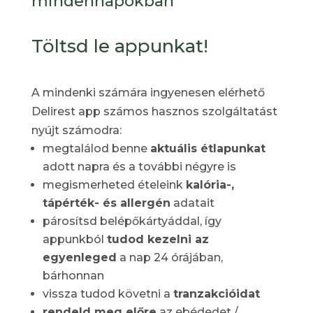
mindennapokban
Töltsd le appunkat!
A mindenki számára ingyenesen elérhető
Delirest app számos hasznos szolgáltatást
nyújt számodra:
megtalálod benne
aktuális étlapunkat
adott napra és a további négyre is
megismerheted ételeink
kalória-,
tápérték- és allergén
adatait
párosítsd belépőkártyáddal, így
appunkból
tudod kezelni az
egyenleged
a nap 24 órájában,
bárhonnan
vissza tudod követni a
tranzakcióidat
rendeld meg előre
az ebédedet /