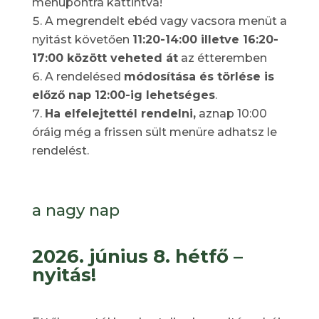
menüpontra kattintva!
A megrendelt ebéd vagy vacsora menüt a
nyitást követően
11:20-14:00 illetve 16:20-
17:00 között veheted át
az étteremben
A rendelésed
módosítása és törlése is
előző nap 12:00-ig lehetséges
.
Ha elfelejtettél rendelni,
aznap 10:00
óráig még a frissen sült menüre adhatsz le
rendelést.
a nagy nap
2026. június 8. hétfő –
nyitás!