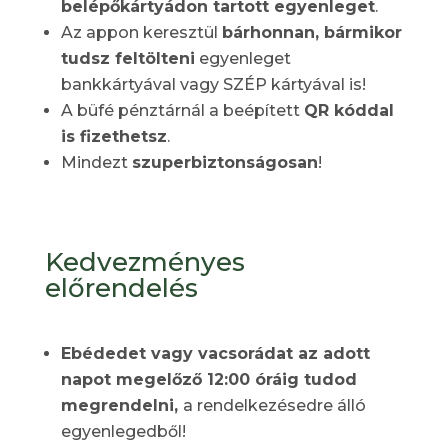
belépőkártyádon tartott egyenleget
.
Az appon keresztül
bárhonnan, bármikor
tudsz feltölteni
egyenleget
bankkártyával vagy SZÉP kártyával is!
A büfé pénztárnál a beépített
QR kóddal
is fizethetsz
.
Mindezt
szuperbiztonságosan
!
Kedvezményes
előrendelés
Ebédedet vagy vacsorádat az adott
napot megelőző 12:00 óráig tudod
megrendelni,
a rendelkezésedre álló
egyenlegedből!