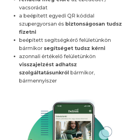
vacsorádat
a beépített egyedi QR kóddal
szupergyorsan és
biztonságosan tudsz
fizetni
beépített segítségkérő felületünkön
bármikor
segítséget tudsz kérni
azonnali értékelő felületünkön
visszajelzést adhatsz
szolgáltatásunkról
bármikor,
bármennyiszer