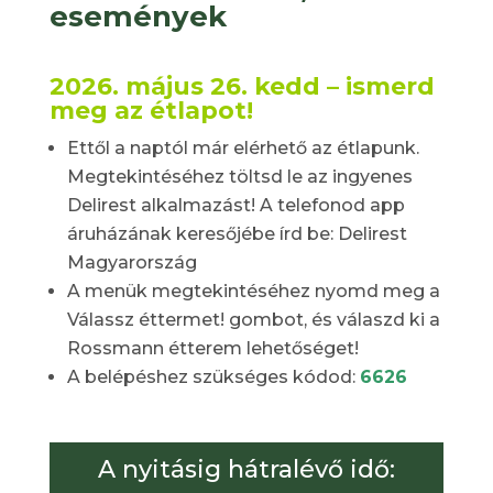
események
2026. május 26. kedd – ismerd
meg az étlapot!
Ettől a naptól már elérhető az étlapunk.
Megtekintéséhez töltsd le az ingyenes
Delirest alkalmazást! A telefonod app
áruházának keresőjébe írd be: Delirest
Magyarország
A menük megtekintéséhez nyomd meg a
Válassz éttermet! gombot, és válaszd ki a
Rossmann étterem lehetőséget!
A belépéshez szükséges kódod:
6626
A nyitásig hátralévő idő: