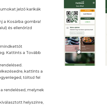
tumokat jelző karikák
mj a Kosárba gombra!
lul) és ellenőrizd
a mindkettőt
meg. Kattints a Tovább
 rendelésed.
lkezésedre, kattints a
yenleged, töltsd fel
 a rendelésed, melynek
kiválasztott helyszínre,