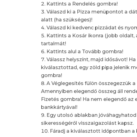
Kattints a Rendelés gombra!
Válaszd ki a Pizza menüpontot a dá
alatt (ha szükséges)!
Válaszd ki kedvenc pizzádat és nyo
Kattints a Kosár ikonra (jobb oldalt, a
tartalmát!
Kattints alul a Tovább gombra!
Válassz helyszínt, majd idősávot! H
kiválasztottad, egy zöld pipa jelenik 
gombra!
A Véglegesítés fülön összegezzük a
Amennyiben elegendő összeg áll rende
Fizetés gombra! Ha nem elegendő az eg
bankkártyával!
Egy utolsó ablakban jóváhagyhatod
sikerességéről visszaigazolást kapsz.
Fáradj a kiválasztott időpontban a 