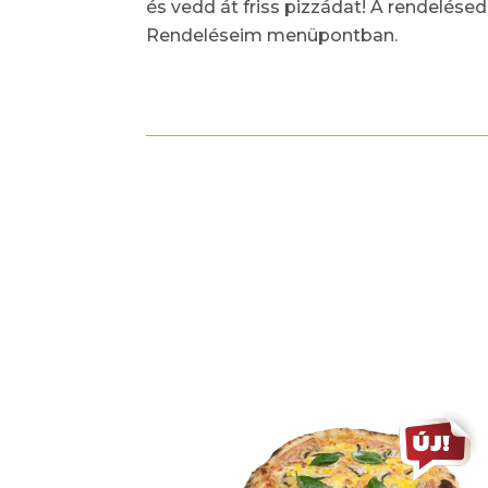
és vedd át friss pizzádat! A rendelésed
Rendeléseim menüpontban.