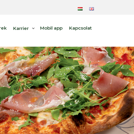
rek
Mobil app
Kapcsolat
Karrier
3