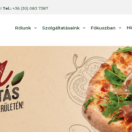
 I
Tel.:
+36 (30) 083 7387
Hí
Rólunk
Szolgáltatásaink
Fókuszban
3
3
3