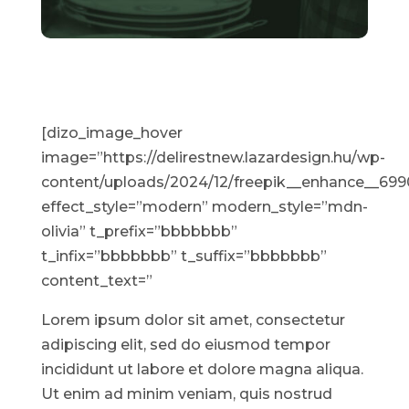
[dizo_image_hover
image=”https://delirestnew.lazardesign.hu/wp-
content/uploads/2024/12/freepik__enhance__699
effect_style=”modern” modern_style=”mdn-
olivia” t_prefix=”bbbbbbb”
t_infix=”bbbbbbb” t_suffix=”bbbbbbb”
content_text=”
Lorem ipsum dolor sit amet, consectetur
adipiscing elit, sed do eiusmod tempor
incididunt ut labore et dolore magna aliqua.
Ut enim ad minim veniam, quis nostrud