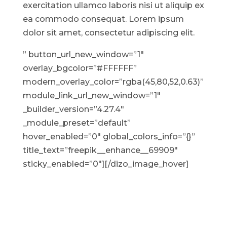
exercitation ullamco laboris nisi ut aliquip ex
ea commodo consequat. Lorem ipsum
dolor sit amet, consectetur adipiscing elit.
” button_url_new_window=”1″
overlay_bgcolor=”#FFFFFF”
modern_overlay_color=”rgba(45,80,52,0.63)”
module_link_url_new_window=”1″
_builder_version=”4.27.4″
_module_preset=”default”
hover_enabled=”0″ global_colors_info=”{}”
title_text=”freepik__enhance__69909″
sticky_enabled=”0″][/dizo_image_hover]