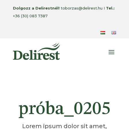
Dolgozz a Delirestnél!
toborzas@delirest.hu I
Tel.:
+36 (30) 083 7387
a
próba_0205
Lorem ipsum dolor sit amet,