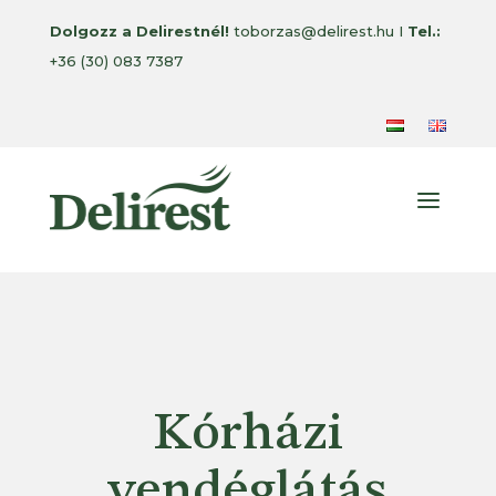
Dolgozz a Delirestnél!
toborzas@delirest.hu I
Tel.:
+36 (30) 083 7387
a
Kórházi
vendéglátás